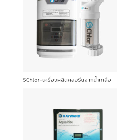
SChlor-เครื่องผลิตคลอรีนจากน้ำเกลือ