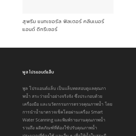
สุพรีม แนทเชอรัล ฟิลเตอร์ คลีนเนอร์
แอนด์ ดีกรีเซอร์
พูล โปรแอนด์แล็บ
พูล โปรแอนด์แล็บ เป็นแล็บทดสอบดูแลคุณภา
พนํ้า สระว่ายนํ้าอย่างจริงจัง ซึ่งประกอบด้วย
เครื่องมือ และนวัตกรรมการตรวจคุณภาพนํ้า โดย
การนำนํ้ามาตรวจเช็คโดยผ่านเครื่อง Smart
Water Scanning และพิมพ์รายงานคุณภาพนํ้า
รวมถึง ผลิตภัณฑ์ที่ต้องใช้ปรับคุณภาพนํ้า
ประมาณที่ต้องใช้ และอื่น ๆ เพื่อให้นํ้าในสระมี