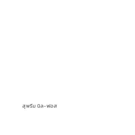
สุพรีม นิล-ฟอส