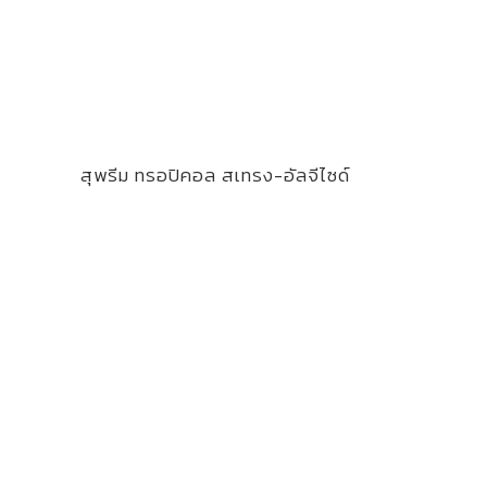
สุพรีม ทรอปิคอล สเทรง-อัลจีไซด์