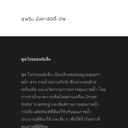
สุพรีม อัลคาลินิตี้-อัพ
พูล โปรแอนด์แล็บ
พูล โปรแอนด์แล็บ เป็นแล็บทดสอบดูแลคุณภา
พนํ้า สระว่ายนํ้าอย่างจริงจัง ซึ่งประกอบด้วย
เครื่องมือ และนวัตกรรมการตรวจคุณภาพนํ้า โดย
การนำนํ้ามาตรวจเช็คโดยผ่านเครื่อง Smart
Water Scanning และพิมพ์รายงานคุณภาพนํ้า
รวมถึง ผลิตภัณฑ์ที่ต้องใช้ปรับคุณภาพนํ้า
ประมาณที่ต้องใช้ และอื่น ๆ เพื่อให้นํ้าในสระมี
คุณภาพที่ดีที่สุด