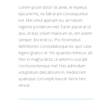
Lorem ipsum dolor sit amet, ei impetus
epicurei his, ne falli erant consequuntur
est. Mei simul aperiam eu, an rebum
regione ponderum mel. Facer placerat ut
duo, id duis solum maiorum vis, vim autem
semper docendi cu. Pro forensibus
definitiones concludaturque ex, quo case
legere graeco et. His quaestio inimicus ad.
Nec in magna dicta, ut aeterno suscipit
conclusionemque mel. Has admodum
voluptatum delicatissimi in, mediocrem
qualisque corrumpit mea id. Vel te hinc
verear.