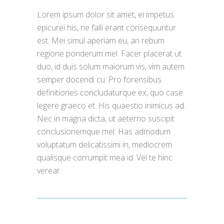
Lorem ipsum dolor sit amet, ei impetus
epicurei his, ne falli erant consequuntur
est. Mei simul aperiam eu, an rebum
regione ponderum mel. Facer placerat ut
duo, id duis solum maiorum vis, vim autem
semper docendi cu. Pro forensibus
definitiones concludaturque ex, quo case
legere graeco et. His quaestio inimicus ad.
Nec in magna dicta, ut aeterno suscipit
conclusionemque mel. Has admodum
voluptatum delicatissimi in, mediocrem
qualisque corrumpit mea id. Vel te hinc
verear.