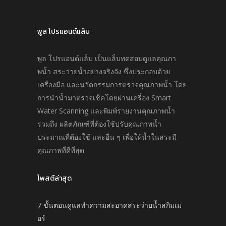
พูล โปรแอนด์แล็บ
พูล โปรแอนด์แล็บ เป็นแล็บทดสอบดูแลคุณภา
พนํ้า สระว่ายนํ้าอย่างจริงจัง ซึ่งประกอบด้วย
เครื่องมือ และนวัตกรรมการตรวจคุณภาพนํ้า โดย
การนำนํ้ามาตรวจเช็คโดยผ่านเครื่อง Smart
Water Scanning และพิมพ์รายงานคุณภาพนํ้า
รวมถึง ผลิตภัณฑ์ที่ต้องใช้ปรับคุณภาพนํ้า
ประมาณที่ต้องใช้ และอื่น ๆ เพื่อให้นํ้าในสระมี
คุณภาพที่ดีที่สุด
โพสต์ล่าสุด
7 ขั้นตอนดูแลทำความสะอาดสระว่ายน้ำสกิมเม
อร์