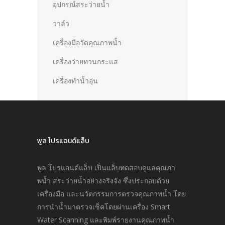
อุปกรณ์สระว่ายน้ำ
วาล์ว
เครื่องมือวัดคุณภาพน้ำ
เครื่องว่ายทวนกระแส
เครื่องทำน้ำอุ่น
พูล โปรแอนด์แล็บ
พูล โปรแอนด์แล็บ เป็นแล็บทดสอบดูแลคุณภา
พนํ้า สระว่ายนํ้าอย่างจริงจัง ซึ่งประกอบด้วย
เครื่องมือ และนวัตกรรมการตรวจคุณภาพนํ้า โดย
การนำนํ้ามาตรวจเช็คโดยผ่านเครื่อง Smart
Water Scanning และพิมพ์รายงานคุณภาพนํ้า