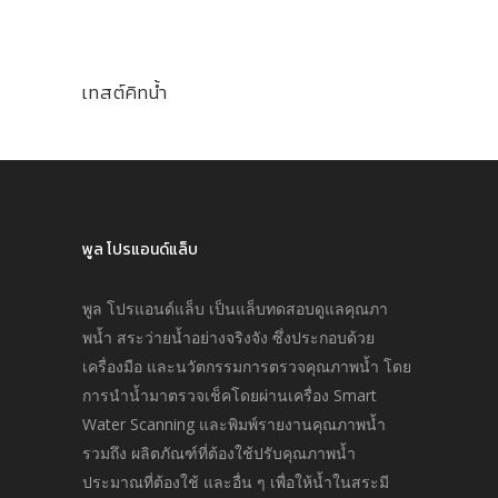
เทสต์คิทน้ำ
พูล โปรแอนด์แล็บ
พูล โปรแอนด์แล็บ เป็นแล็บทดสอบดูแลคุณภา
พนํ้า สระว่ายนํ้าอย่างจริงจัง ซึ่งประกอบด้วย
เครื่องมือ และนวัตกรรมการตรวจคุณภาพนํ้า โดย
การนำนํ้ามาตรวจเช็คโดยผ่านเครื่อง Smart
Water Scanning และพิมพ์รายงานคุณภาพนํ้า
รวมถึง ผลิตภัณฑ์ที่ต้องใช้ปรับคุณภาพนํ้า
ประมาณที่ต้องใช้ และอื่น ๆ เพื่อให้นํ้าในสระมี